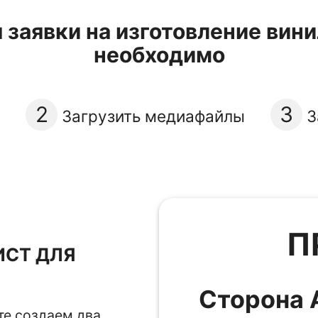
заявки на изготовление вин
необходимо
2
3
Загрузить медиафайлы
З
П
СТ ДЛЯ
Сторона 
те создаем два