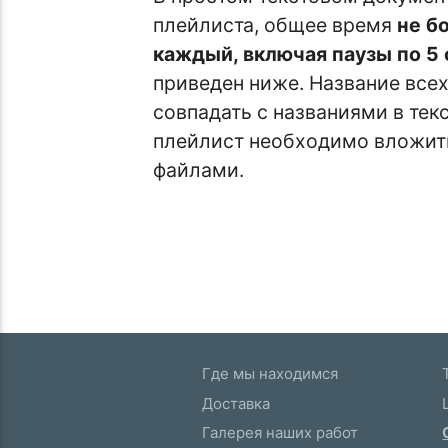
плейлиста, общее время
не б
каждый, включая паузы по 5
приведен ниже. Название все
совпадать с названиями в тек
плейлист необходимо вложить
файлами.
Где мы находимся
Доставка
Галерея наших работ