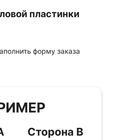
иловой пластинки
аполнить форму заказа
РИМЕР
А
Сторона B