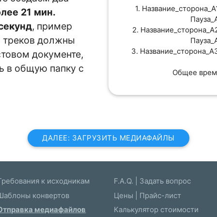
1. Название_сторона_A
олее 21 мин.
Пауза_
 секунд
, пример
2. Название_сторона_A
х треков должны
Пауза_
3. Название_сторона_A
стовом документе,
 в общую папку с
Общее врем
ДАЛЕЕ: ЗАГРУЗИТЬ МЕДИАФАЙЛЫ
Требования к исходникам
F.A.Q. | Задать вопрос
Шаблоны конвертов
Цены | Прайс-лист
Отправка медиафайлов
Калькулятор стоимости