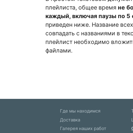
плейлиста, общее время
не б
каждый, включая паузы по 5
приведен ниже. Название все
совпадать с названиями в тек
плейлист необходимо вложить
файлами.
Где мы находимся
Доставка
Галерея наших работ