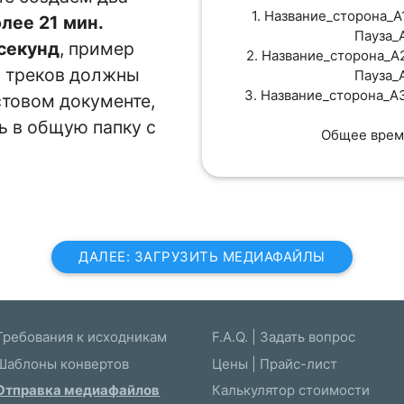
1. Название_сторона_A
олее 21 мин.
Пауза_
 секунд
, пример
2. Название_сторона_A
х треков должны
Пауза_
3. Название_сторона_A
стовом документе,
 в общую папку с
Общее врем
ДАЛЕЕ: ЗАГРУЗИТЬ МЕДИАФАЙЛЫ
Требования к исходникам
F.A.Q. | Задать вопрос
Шаблоны конвертов
Цены | Прайс-лист
Отправка медиафайлов
Калькулятор стоимости