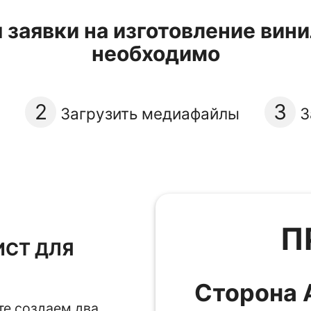
заявки на изготовление вин
необходимо
2
3
Загрузить медиафайлы
З
П
СТ ДЛЯ
Сторона 
те создаем два