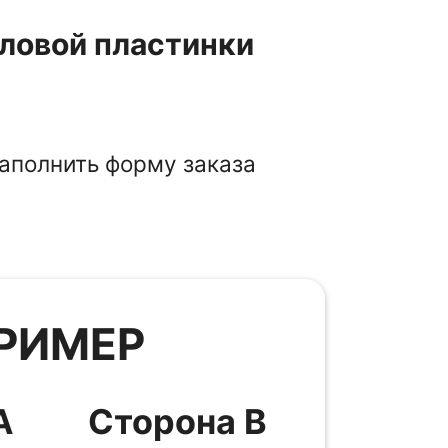
иловой пластинки
аполнить форму заказа
РИМЕР
А
Сторона B